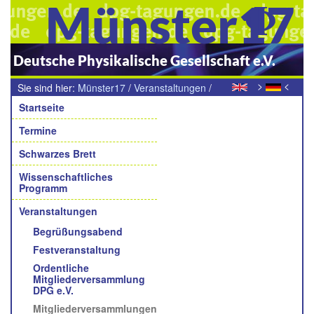
Münster17
Deutsche Physikalische Gesellschaft e.V.
>
<
Sie sind hier:
Münster17
/
Veranstaltungen
/
Navigation
Mitgliederversammlungen der Fachverbände und
Startseite
Arbeitsgruppen
Termine
Schwarzes Brett
Wissenschaftliches
Programm
Veranstaltungen
Begrüßungsabend
Festveranstaltung
Ordentliche
Mitgliederversammlung
DPG e.V.
Mitgliederversammlungen